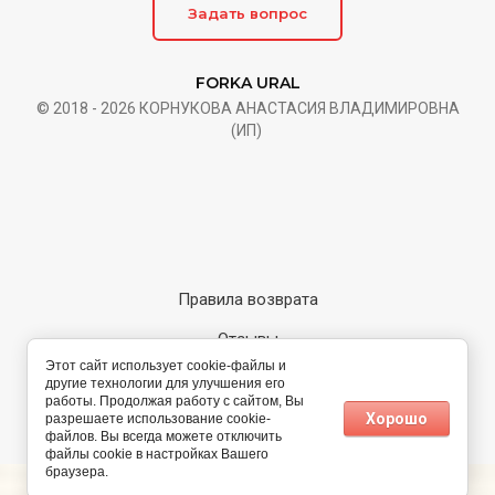
Задать вопрос
FORKA URAL
© 2018 - 2026 КОРНУКОВА АНАСТАСИЯ ВЛАДИМИРОВНА
(ИП)
Правила возврата
Отзывы
Этот сайт использует cookie-файлы и
Карта сайта
другие технологии для улучшения его
работы. Продолжая работу с сайтом, Вы
Хорошо
разрешаете использование cookie-
Megagroup.ru
файлов. Вы всегда можете отключить
файлы cookie в настройках Вашего
браузера.