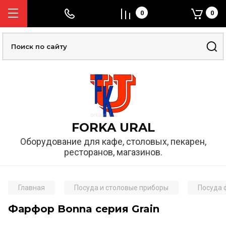
0
0
FORKA URAL
Оборудование для кафе, столовых, пекарен,
ресторанов, магазинов.
Главная
Посуда и столовые приборы
Посуда
Фарфор Bonna серия Grain