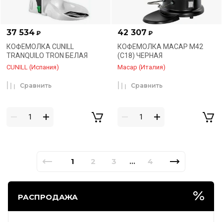
37 534
42 307
₽
₽
КОФЕМОЛКА CUNILL
КОФЕМОЛКА MACAP M42
TRANQUILO TRON БЕЛАЯ
(C18) ЧЕРНАЯ
CUNILL (Испания)
Macap (Италия)
Сравнить
Сравнить
1
2
3
4
...
РАСПРОДАЖА