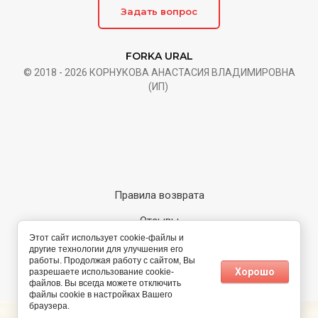
Задать вопрос
FORKA URAL
© 2018 - 2026 КОРНУКОВА АНАСТАСИЯ ВЛАДИМИРОВНА
(ИП)
Правила возврата
Отзывы
Этот сайт использует cookie-файлы и
Карта сайта
другие технологии для улучшения его
работы. Продолжая работу с сайтом, Вы
Хорошо
разрешаете использование cookie-
Megagroup.ru
файлов. Вы всегда можете отключить
файлы cookie в настройках Вашего
браузера.