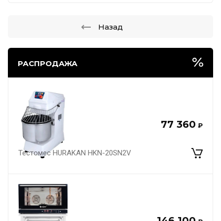
Назад
РАСПРОДАЖА
77 360
₽
Тестомес HURAKAN HKN-20SN2V
146 100