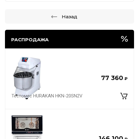
Назад
РАСПРОДАЖА
77 360
₽
Тестомес HURAKAN HKN-20SN2V
146 100