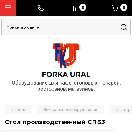
0
0
FORKA URAL
Оборудование для кафе, столовых, пекарен,
ресторанов, магазинов.
Главная
Нейтральное оборудование
Стол пр
Стол производственный СПБ3