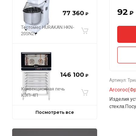
92
77 360
₽
₽
Тестомес HURAKAN HKN-
20SN2V
146 100
₽
Артикул:
Три
Конвекционная печь
Arcoroc(Ф
КЭП-4П
Изделия ус
стекла.Пос
Посмотреть все