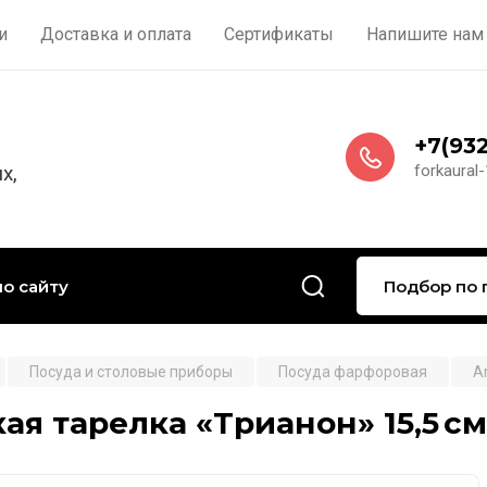
и
Доставка и оплата
Сертификаты
Напишите нам
+7(932
х,
forkaural
Подбор по 
Посуда и столовые приборы
Посуда фарфоровая
A
ая тарелка «Трианон» 15,5 с