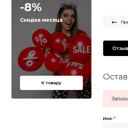
-8%
Скидка месяца
Пр
Отзы
Остав
К товару
Заполн
Имя:
*