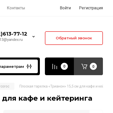
Контакты
Войти
Регистрация
)613-77-12
Обратный звонок
-13@yandex.ru
параметрам
0
0
rcoroc
Плоская тарелка «Трианон» 15,5 см для кафе и кейтери
м для кафе и кейтеринга