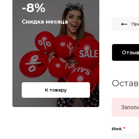
-8%
Скидка месяца
Пр
Отзы
Остав
К товару
Заполн
Имя:
*