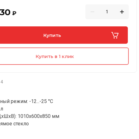
430
₽
Купить
Купить в 1 клик
4
ый режим: -12...-25 °C
 л
хШхВ): 1010х600х850 мм
ямое стекло