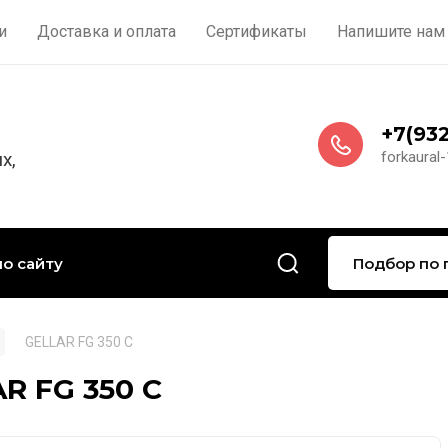
и
Доставка и оплата
Сертификаты
Напишите нам
+7(932
х,
forkaural
Подбор по 
GELLAR FG 350 C
R FG 350 C