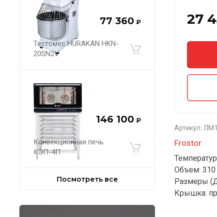
27 
77 360
₽
Тестомес HURAKAN HKN-
20SN2V
146 100
₽
Артикул:
ЛМ1
Конвекционная печь
Frostor
КЭП-4П
Температурн
Объем: 310
Посмотреть все
Размеры (Д
Крышка: пр