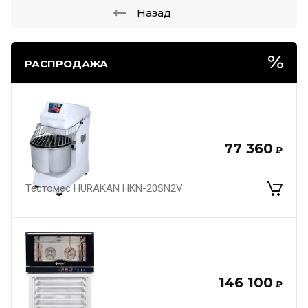
Назад
РАСПРОДАЖА
77 360
₽
Тестомес HURAKAN HKN-20SN2V
146 100
₽